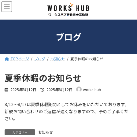
コ
ナ
ン
ビ
テ
ゲ
ン
ー
ツ
シ
へ
ョ
ブログ
ス
ン
キ
に
ッ
移
プ
動
TOPページ
ブログ
お知らせ
夏季休暇のお知らせ
夏季休暇のお知らせ
最
2025年8月12日
2025年8月12日
works-hub
終
更
8/12〜8/17は夏季休暇期間としてお休みをいただいております。
新
日
新規お問い合わせのご返信が遅くなりますので、予めご了承くだ
時
さい。
:
お知らせ
カテゴリー